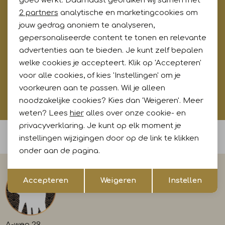
goed werkt. Daarnaast gebruiken wij samen met
Marketing cookies
2 partners
analytische en marketingcookies om
Meld je aan voor onze updates en ontvang gelijk €5,-
korting!* Niet i.c.m. andere acties
jouw gedrag anoniem te analyseren,
gepersonaliseerde content te tonen en relevante
advertenties aan te bieden. Je kunt zelf bepalen
welke cookies je accepteert. Klik op 'Accepteren'
Aanmelden
voor alle cookies, of kies 'Instellingen' om je
voorkeuren aan te passen. Wil je alleen
Hoe wij met jouw data omgaan? Bekijk dit in onze
noodzakelijke cookies? Kies dan 'Weigeren'. Meer
privacyverklaring.
weten? Lees
hier
alles over onze cookie- en
privacyverklaring. Je kunt op elk moment je
Voor 15:00 uur besteld, morgen in huis
instellingen wijzigingen door op de link te klikken
onder aan de pagina.
Opslaan
Terug
Accepteren
Weigeren
Instellen
A-weg 29