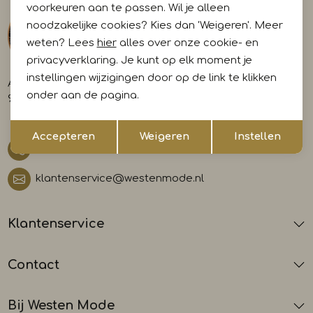
voorkeuren aan te passen. Wil je alleen
noodzakelijke cookies? Kies dan 'Weigeren'. Meer
weten? Lees
hier
alles over onze cookie- en
privacyverklaring. Je kunt op elk moment je
instellingen wijzigingen door op de link te klikken
A-weg 29
onder aan de pagina.
9581 AL Musselkanaal
Opslaan
Terug
Accepteren
Weigeren
Instellen
0599 412700
klantenservice@westenmode.nl
Klantenservice
Contact
Bij Westen Mode