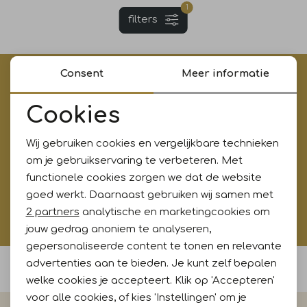
1
filters
Jurken en rokken
Schoenen
Sjaals en stola's
Shorts
Vesten
Schoenen
T-shirts en polos
Sokken
Consent
Meer informatie
€5,- korting op je eerste aankoop?
Meld je aan voor onze updates en ontvang gelijk €5,-
Cookies
Shirts en tops
Truien en vesten
Tassen
korting!* Niet i.c.m. andere acties
Noodzakelijke cookies
Wij gebruiken cookies en vergelijkbare technieken
Personalisatie cookies
T-shirts en polos
om je gebruikservaring te verbeteren. Met
Aanmelden
functionele cookies zorgen we dat de website
Analytische cookies
goed werkt. Daarnaast gebruiken wij samen met
Truien en vesten
Hoe wij met jouw data omgaan? Bekijk dit in onze
Marketing cookies
2 partners
analytische en marketingcookies om
privacyverklaring.
jouw gedrag anoniem te analyseren,
gepersonaliseerde content te tonen en relevante
advertenties aan te bieden. Je kunt zelf bepalen
Voor 15:00 uur besteld, morgen in huis
welke cookies je accepteert. Klik op 'Accepteren'
voor alle cookies, of kies 'Instellingen' om je