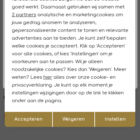
Analytische cookies
Winkelvoorraad
goed werkt. Daarnaast gebruiken wij samen met
Marketing cookies
2 partners
analytische en marketingcookies om
Kenmerken
jouw gedrag anoniem te analyseren,
gepersonaliseerde content te tonen en relevante
Retourneren en ruilen
advertenties aan te bieden. Je kunt zelf bepalen
welke cookies je accepteert. Klik op 'Accepteren'
Dit vind je misschien ook leuk
Sale
Sale
voor alle cookies, of kies 'Instellingen' om je
voorkeuren aan te passen. Wil je alleen
Camouflage
Camouflage
1
/2
1
/2
noodzakelijke cookies? Kies dan 'Weigeren'. Meer
Jeans 752 Blue denim
Jeans 752 Blu denim
weten? Lees
hier
alles over onze cookie- en
131,99
219,99
131,99
219,99
privacyverklaring. Je kunt op elk moment je
Sale
Sale
instellingen wijzigingen door op de link te klikken
Camouflage
Camouflage
1
/2
1
/2
onder aan de pagina.
Jeans 752 Blu denim
Super flex jeans 752 Blu denim
Opslaan
Terug
131,99
219,99
131,99
219,99
Accepteren
Weigeren
Instellen