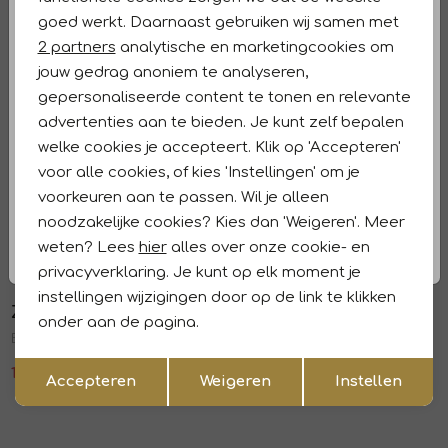
Analytische cookies
Winkelvoorraad
goed werkt. Daarnaast gebruiken wij samen met
Marketing cookies
2 partners
analytische en marketingcookies om
Kenmerken
jouw gedrag anoniem te analyseren,
gepersonaliseerde content te tonen en relevante
Retourneren en ruilen
advertenties aan te bieden. Je kunt zelf bepalen
welke cookies je accepteert. Klik op 'Accepteren'
Dit vind je misschien ook leuk
Sale
Sale
voor alle cookies, of kies 'Instellingen' om je
voorkeuren aan te passen. Wil je alleen
ZIP73
ZIP73
1
/1
1
/1
noodzakelijke cookies? Kies dan 'Weigeren'. Meer
Bomber Leather Details Gold Glitter 710-Gold
Gilet Cargo Pinstripe Parachute Sand 190-Sand
weten? Lees
hier
alles over onze cookie- en
119,97
199,95
107,97
179,95
privacyverklaring. Je kunt op elk moment je
Sale
Sale
instellingen wijzigingen door op de link te klikken
ZIP73
ZIP73
1
/2
1
/1
onder aan de pagina.
Blazer Drawstring Pinstripe Parachute Sand 190-Sand
Blazer Letters Sand 190-Sand
Opslaan
Terug
119,97
199,95
131,97
219,95
Accepteren
Weigeren
Instellen