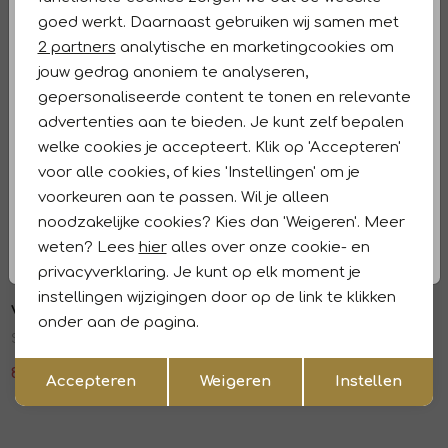
Analytische cookies
Winkelvoorraad
goed werkt. Daarnaast gebruiken wij samen met
Marketing cookies
2 partners
analytische en marketingcookies om
Kenmerken
jouw gedrag anoniem te analyseren,
gepersonaliseerde content te tonen en relevante
Retourneren en ruilen
advertenties aan te bieden. Je kunt zelf bepalen
welke cookies je accepteert. Klik op 'Accepteren'
Dit vind je misschien ook leuk
Sale
Sale
voor alle cookies, of kies 'Instellingen' om je
voorkeuren aan te passen. Wil je alleen
Vera Mont
Vera Mont
1
/2
1
/2
noodzakelijke cookies? Kies dan 'Weigeren'. Meer
Hose 5602 Autum green
Jacke 5602 Autum green
weten? Lees
hier
alles over onze cookie- en
89,99
149,99
89,99
149,99
privacyverklaring. Je kunt op elk moment je
Sale
Sale
instellingen wijzigingen door op de link te klikken
Vera Mont
Vera Mont
1
/2
1
/2
onder aan de pagina.
Shirt Kurz 1/2 Arm 5602 Autum green
Jacke 5602 Autum green
Opslaan
Terug
83,99
139,99
101,99
169,99
Accepteren
Weigeren
Instellen