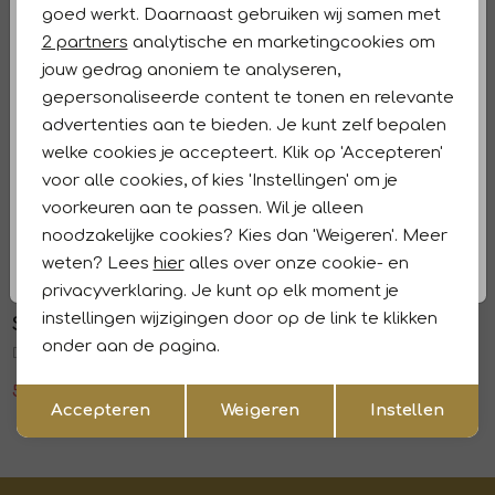
goed werkt. Daarnaast gebruiken wij samen met
Marketing cookies
2 partners
analytische en marketingcookies om
Kenmerken
jouw gedrag anoniem te analyseren,
gepersonaliseerde content te tonen en relevante
Retourneren en ruilen
advertenties aan te bieden. Je kunt zelf bepalen
welke cookies je accepteert. Klik op 'Accepteren'
Dit vind je misschien ook leuk
Sale
Sale
voor alle cookies, of kies 'Instellingen' om je
Supply en Co
Supply en Co
voorkeuren aan te passen. Wil je alleen
1
/1
1
/1
Fisher Sweat Short 1002 Offwhite
Fisher Sweat Short 4001 Navy
noodzakelijke cookies? Kies dan 'Weigeren'. Meer
weten? Lees
hier
alles over onze cookie- en
59,47
84,95
59,47
84,95
Sale
Sale
privacyverklaring. Je kunt op elk moment je
instellingen wijzigingen door op de link te klikken
Supply en Co
Supply en Co
1
/1
1
/1
onder aan de pagina.
Dallas Short 1002 Offwhite
Sylvan Clean Sweat Short 150 Offwhite
Opslaan
55,97
79,95
48,97
69,95
Terug
Accepteren
Weigeren
Instellen