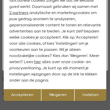
functionele cookies zorgen we dat de website
Analytische cookies
Winkelvoorraad
goed werkt. Daarnaast gebruiken wij samen met
Marketing cookies
2 partners
analytische en marketingcookies om
Kenmerken
jouw gedrag anoniem te analyseren,
gepersonaliseerde content te tonen en relevante
Retourneren en ruilen
advertenties aan te bieden. Je kunt zelf bepalen
welke cookies je accepteert. Klik op 'Accepteren'
Dit vind je misschien ook leuk
voor alle cookies, of kies 'Instellingen' om je
Sale
Sale
voorkeuren aan te passen. Wil je alleen
Summum Woman
Summum Woman
1
/2
1
/2
noodzakelijke cookies? Kies dan 'Weigeren'. Meer
Trousers long Cotton stretch 115 Off White
Trouser Linen look 702 Pebble beige
weten? Lees
hier
alles over onze cookie- en
83,97
139,95
83,97
139,95
privacyverklaring. Je kunt op elk moment je
Sale
Sale
instellingen wijzigingen door op de link te klikken
Summum Woman
Summum Woman
onder aan de pagina.
1
/2
1
/2
Trousers All over twill satin 120 Multicolour
Trousers Heavy silky touch 713 Coffee
Opslaan
Terug
83,97
139,95
95,97
159,95
Accepteren
Weigeren
Instellen