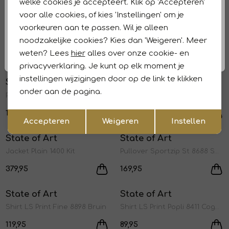
59,97
99,95
139,95
welke cookies je accepteert. Klik op 'Accepteren'
voor alle cookies, of kies 'Instellingen' om je
State of Art
State of Art
voorkeuren aan te passen. Wil je alleen
1
/2
1
/2
Pullover Col Plain 5900 donkerblauw
Pullover Col Plain 9800 Donkerantraciet
noodzakelijke cookies? Kies dan 'Weigeren'. Meer
weten? Lees
hier
alles over onze cookie- en
99,95
99,95
privacyverklaring. Je kunt op elk moment je
instellingen wijzigingen door op de link te klikken
State of Art
State of Art
1
/2
1
/2
onder aan de pagina.
Pullover Col Plain 5688 Grijsblauw
Cardigan Plain - Zip 9895 Donkerantraciet
Opslaan
Terug
119,95
149,95
Accepteren
Weigeren
Instellen
State of Art
State of Art
1
/2
1
/1
Jacket Plain 1400 Kit
Pullover Sportzip St 8688 Sepia
379,95
169,95
State of Art
State of Art
1
/2
1
/2
Shirt LS Print Fine 8898 Bruin
Shirt LS Print Popli 8411 Cognac
119,95
89,95