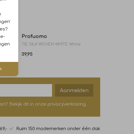
e
ngen'
ies?
Profuomo
ie-
ingen
fwhite
TIE SILK WOVEN WHITE White
39,95
n
Aanmelden
? Bekijk dit in onze privacyverklaring.
69,-
Ruim 150 modemerken onder één dak