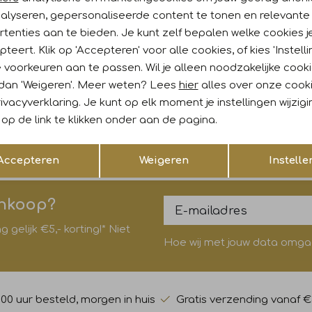
nalyseren, gepersonaliseerde content te tonen en relevante
tenties aan te bieden. Je kunt zelf bepalen welke cookies j
teert. Klik op 'Accepteren' voor alle cookies, of kies 'Instelli
k
 voorkeuren aan te passen. Wil je alleen noodzakelijke cook
uomo
Profuomo
 dan 'Weigeren'. Meer weten? Lees
hier
alles over onze cook
ivacyverklaring. Je kunt op elk moment je instellingen wijzig
LK WOVEN OFF WHITE Offwhite
PSQ SILK WOVEN OFF WHITE Of
op de link te klikken onder aan de pagina.
24,95
Opslaan
Terug
Accepteren
Weigeren
Instelle
ankoop?
gelijk €5,- korting!* Niet
Hoe wij met jouw data omgaan
:00 uur besteld, morgen in huis
Gratis verzending vanaf €