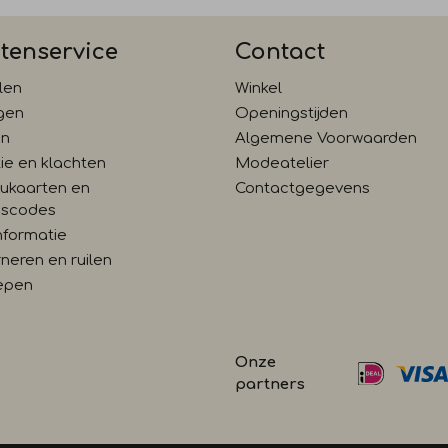
tenservice
Contact
len
Winkel
gen
Openingstijden
en
Algemene Voorwaarden
ie en klachten
Modeatelier
ukaarten en
Contactgegevens
gscodes
nformatie
neren en ruilen
epen
Onze
partners