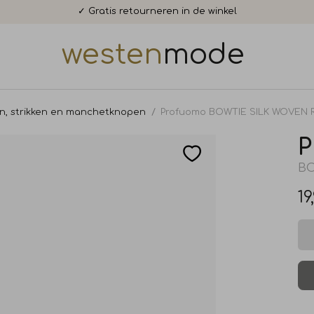
✓ Gratis retourneren in de winkel
westen
mode
n, strikken en manchetknopen
Profuomo BOWTIE SILK WOVEN 
P
BO
19