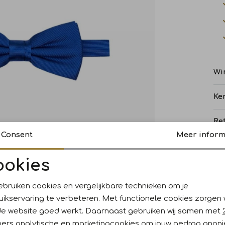
Wi
Ke
Re
Consent
Meer inform
ookies
Noodzakelijke cookies
Personalisatie cookies
ebruiken cookies en vergelijkbare technieken om je
uikservaring te verbeteren. Met functionele cookies zorgen
Analytische cookies
Marketing cookies
de website goed werkt. Daarnaast gebruiken wij samen met
ners
analytische en marketingcookies om jouw gedrag anon