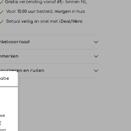
Gratis
verzending vanaf
69,-
binnen NL
Voor
15:00 uur
besteld,
morgen
in huis
Betaal
veilig
en snel met
iDeal/Wero
nkelvoorraad
nmerken
tourneren en ruilen
atie
 we
2
iem