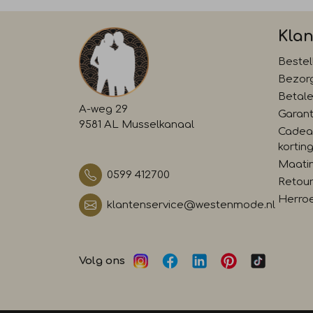
Klan
Bestel
Bezor
Betal
A-weg 29
Garant
9581 AL Musselkanaal
Cadea
kortin
Maati
0599 412700
Retour
Herro
klantenservice@westenmode.nl
Volg ons