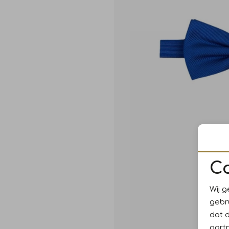
C
Wij g
gebr
dat 
part