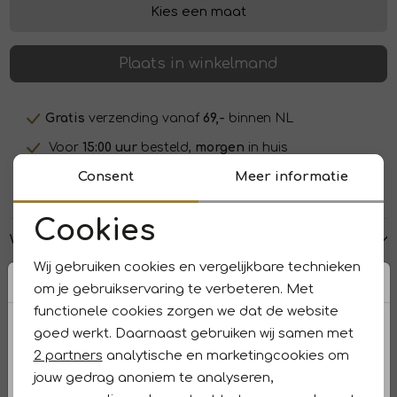
Kies een maat
Plaats in winkelmand
Gratis
verzending vanaf
69,-
binnen NL
Voor
15:00 uur
besteld,
morgen
in huis
Consent
Meer informatie
Betaal
veilig
en snel met
iDeal/Wero
Cookies
Winkelvoorraad
Noodzakelijke cookies
Wij gebruiken cookies en vergelijkbare technieken
Personalisatie cookies
Kenmerken
om je gebruikservaring te verbeteren. Met
functionele cookies zorgen we dat de website
Analytische cookies
Retourneren en ruilen
goed werkt. Daarnaast gebruiken wij samen met
Marketing cookies
2 partners
analytische en marketingcookies om
Dit vind je misschien ook leuk
jouw gedrag anoniem te analyseren,