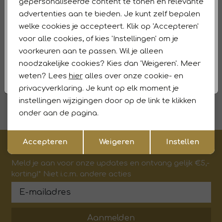
gepersonaliseerde content te tonen en relevante
Profuomo
Profuomo
1
/2
1
/2
advertenties aan te bieden. Je kunt zelf bepalen
SCARF LAMBSWOOL GREY C Grey
PSQ SILK WOVEN OFF WHITE Offwhite
welke cookies je accepteert. Klik op 'Accepteren'
49,95
24,95
voor alle cookies, of kies 'Instellingen' om je
voorkeuren aan te passen. Wil je alleen
Profuomo
Profuomo
noodzakelijke cookies? Kies dan 'Weigeren'. Meer
1
/2
1
/1
PSQ SILK WOVEN OFF WHITE Offwhite
TIE SILK WOVEN WHITE White
weten? Lees
hier
alles over onze cookie- en
privacyverklaring. Je kunt op elk moment je
24,95
39,95
instellingen wijzigingen door op de link te klikken
onder aan de pagina.
Opslaan
Terug
Accepteren
Weigeren
Instellen
€5,- korting op je eerste aankoop?
Meld je aan voor onze updates en ontvang gelijk €5,-
korting!* Niet i.c.m. andere acties
Aanmelden