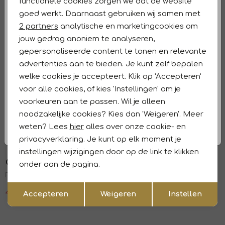
functionele cookies zorgen we dat de website
Analytische cookies
Winkelvoorraad
goed werkt. Daarnaast gebruiken wij samen met
Marketing cookies
2 partners
analytische en marketingcookies om
Kenmerken
jouw gedrag anoniem te analyseren,
gepersonaliseerde content te tonen en relevante
Retourneren en ruilen
advertenties aan te bieden. Je kunt zelf bepalen
welke cookies je accepteert. Klik op 'Accepteren'
Laatste maten
Dit vind je misschien ook leuk
voor alle cookies, of kies 'Instellingen' om je
Sale
Sale
voorkeuren aan te passen. Wil je alleen
Opus
Opus
1
/2
1
/2
noodzakelijke cookies? Kies dan 'Weigeren'. Meer
Fadell 50010 honey butter
Flanko resort 10004 Light cotton
weten? Lees
hier
alles over onze cookie- en
48,99
69,99
47,99
79,99
privacyverklaring. Je kunt op elk moment je
Sale
Sale
instellingen wijzigingen door op de link te klikken
Opus
Opus
onder aan de pagina.
1
/2
1
/2
Fababer 20040 Affogato
Friepe 20040 Affogato
Opslaan
Terug
41,99
69,99
41,99
69,99
Accepteren
Weigeren
Instellen