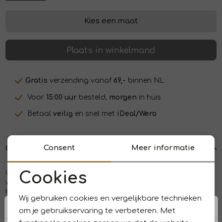
Kies een maat
Plaats in winkelmand
Gratis
verzending vanaf
69,-
binnen NL
Voor
15:00 uur
besteld,
morgen
in huis
Betaal
veilig
en snel met
iDeal/Wero
Consent
Meer informatie
Over dit item
Opus blouse 10383312978315. Dit rechtvallend model is
Cookies
voorzien van een kraag en heeft lange mouwen. Deze spijker
Noodzakelijke cookies
blouse van Opus sluit door middel van knopen en beschikt
Wij gebruiken cookies en vergelijkbare technieken
over een borstzak.
Personalisatie cookies
om je gebruikservaring te verbeteren. Met