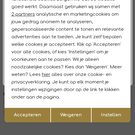
Analytische cookies
Winkelvoorraad
goed werkt. Daarnaast gebruiken wij samen met
Marketing cookies
2 partners
analytische en marketingcookies om
Kenmerken
jouw gedrag anoniem te analyseren,
gepersonaliseerde content te tonen en relevante
Retourneren en ruilen
advertenties aan te bieden. Je kunt zelf bepalen
welke cookies je accepteert. Klik op 'Accepteren'
Dit vind je misschien ook leuk
Sale
Sale
voor alle cookies, of kies 'Instellingen' om je
voorkeuren aan te passen. Wil je alleen
Olymp Signature
Olymp Signature
1
/1
1
/1
noodzakelijke cookies? Kies dan 'Weigeren'. Meer
851214-Hemden 11
851214-Hemden 14
weten? Lees
hier
alles over onze cookie- en
77,97
129,95
77,97
129,95
privacyverklaring. Je kunt op elk moment je
Sale
Sale
instellingen wijzigingen door op de link te klikken
Olymp Signature
Olymp Signature
1
/1
1
/1
onder aan de pagina.
850914-Hemden 30
850514-Hemden 00
Opslaan
Terug
77,97
129,95
89,97
149,95
Accepteren
Weigeren
Instellen