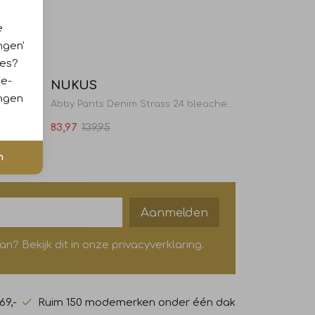
e
ngen'
Sale
Sale
ies?
ie-
NUKUS
ingen
Abby Pants Denim Strass 24 bleached denim
83,97
139,95
n
Aanmelden
? Bekijk dit in onze privacyverklaring.
69,-
Ruim 150 modemerken onder één dak