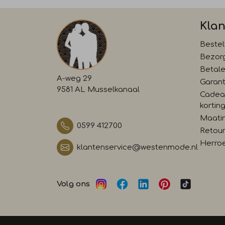
Klan
Bestel
Bezor
Betal
A-weg 29
Garant
9581 AL Musselkanaal
Cadea
kortin
Maati
0599 412700
Retour
Herro
klantenservice@westenmode.nl
Volg ons