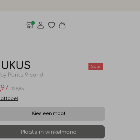
NUKUS
Sale
by Pants 9 sand
,97
129,95
attabel
Kies een maat
Plaats in winkelmand