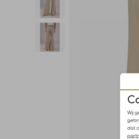
C
Wij g
gebr
dat 
part