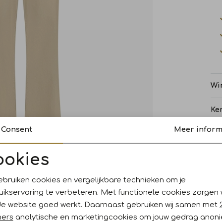
Wi
Ke
Consent
Meer inform
Re
ookies
Noodzakelijke cookies
Personalisatie cookies
ebruiken cookies en vergelijkbare technieken om je
uikservaring te verbeteren. Met functionele cookies zorgen
Analytische cookies
Marketing cookies
de website goed werkt. Daarnaast gebruiken wij samen met
ners
analytische en marketingcookies om jouw gedrag anon