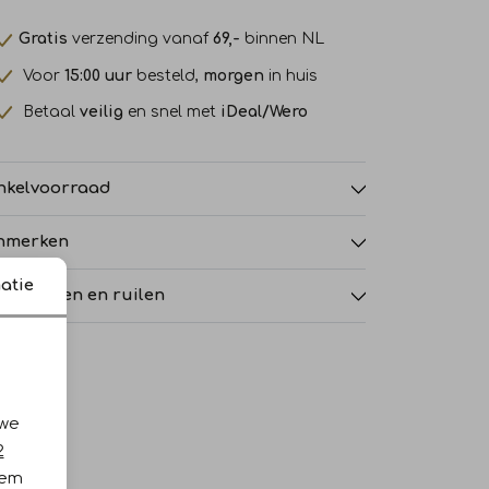
Gratis
verzending vanaf
69,-
binnen NL
Voor
15:00 uur
besteld,
morgen
in huis
Betaal
veilig
en snel met
iDeal/Wero
nkelvoorraad
nmerken
atie
tourneren en ruilen
 we
2
iem