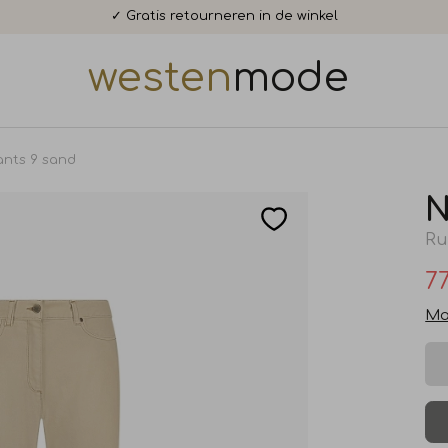
✓ Gratis retourneren in de winkel
westen
mode
nts 9 sand
Ru
77
Ma