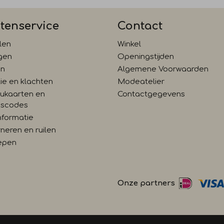
tenservice
Contact
len
Winkel
gen
Openingstijden
en
Algemene Voorwaarden
ie en klachten
Modeatelier
ukaarten en
Contactgegevens
gscodes
nformatie
neren en ruilen
epen
Onze partners