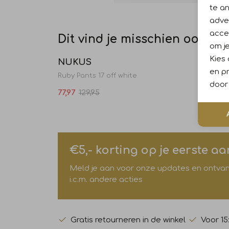
te a
adver
accep
Dit vind je misschien ook leu
Sale
om je
Kies
NUKUS
NUK
en pr
Ruby Pants 17 off white
Ruby P
door 
77,97
129,95
77,97
1
€5,- korting op je eerste a
Meld je aan voor onze updates en ontvang 
i.c.m. andere acties
Gratis retourneren in de winkel
Voor 15