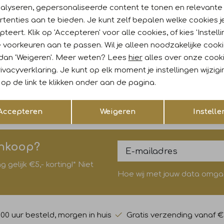
nalyseren, gepersonaliseerde content te tonen en relevante
tenties aan te bieden. Je kunt zelf bepalen welke cookies j
teert. Klik op 'Accepteren' voor alle cookies, of kies 'Instelli
k
Sale
 voorkeuren aan te passen. Wil je alleen noodzakelijke cook
 dan 'Weigeren'. Meer weten? Lees
hier
alles over onze cook
US
NUKUS
ivacyverklaring. Je kunt op elk moment je instellingen wijzig
ants 13 powder
Ruby Pants 24 bleached denim
op de link te klikken onder aan de pagina.
29,95
77,97
129,95
Opslaan
Terug
Accepteren
Weigeren
Instelle
ankoop?
gelijk €5,- korting!* Niet
Hoe wij met jouw data omgaan
:00 uur besteld, morgen in huis
Gratis verzending vanaf €