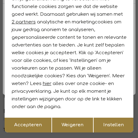
functionele cookies zorgen we dat de website
Analytische cookies
goed werkt. Daarnaast gebruiken wij samen met
Winkelvoorraad
Marketing cookies
2 partners
analytische en marketingcookies om
jouw gedrag anoniem te analyseren,
Kenmerken
gepersonaliseerde content te tonen en relevante
advertenties aan te bieden. Je kunt zelf bepalen
Retourneren en ruilen
welke cookies je accepteert. Klik op 'Accepteren'
voor alle cookies, of kies 'Instellingen' om je
Dit vind je misschien ook leuk
voorkeuren aan te passen. Wil je alleen
noodzakelijke cookies? Kies dan 'Weigeren'. Meer
NUKUS
NUKUS
1
/2
1
/2
weten? Lees
hier
alles over onze cookie- en
Lana Gilet 391 toffee/espresso
Demi Jacket 404 espresso/toffee
privacyverklaring. Je kunt op elk moment je
129,95
149,95
instellingen wijzigingen door op de link te klikken
onder aan de pagina.
NUKUS
NUKUS
1
/2
1
/2
Opslaan
Hope Jacket Check 335 toffee
Billy Gilet Stripe 9 sand
Terug
Accepteren
Weigeren
Instellen
139,95
129,95