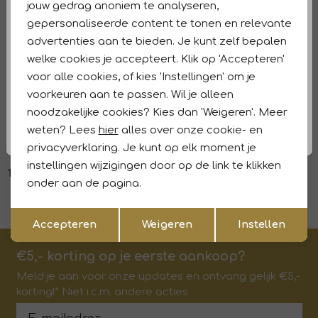
jouw gedrag anoniem te analyseren,
gepersonaliseerde content te tonen en relevante
Kenmerken
advertenties aan te bieden. Je kunt zelf bepalen
welke cookies je accepteert. Klik op 'Accepteren'
Retourneren en ruilen
voor alle cookies, of kies 'Instellingen' om je
voorkeuren aan te passen. Wil je alleen
Dit vind je misschien ook leuk
noodzakelijke cookies? Kies dan 'Weigeren'. Meer
weten? Lees
hier
alles over onze cookie- en
Monari
1
/2
privacyverklaring. Je kunt op elk moment je
Weste 530 Whiskey
instellingen wijzigingen door op de link te klikken
139,99
onder aan de pagina.
Opslaan
Terug
Accepteren
Weigeren
Instellen
€5,- korting op je eerste aankoop?
Meld je aan voor onze updates en ontvang gelijk €5,-
korting!* Niet i.c.m. andere acties