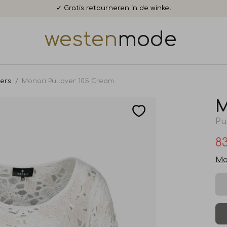
✓ Gratis retourneren in de winkel
westen
mode
vers
Monari Pullover 105 Cream
M
Pu
83
Ma