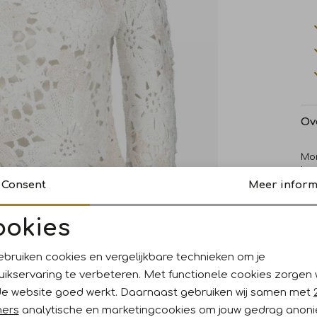
Ov
Mon
hee
wit
Consent
Meer inform
een
ged
ookies
Noodzakelijke cookies
Personalisatie cookies
Wi
ebruiken cookies en vergelijkbare technieken om je
uikservaring te verbeteren. Met functionele cookies zorgen
Analytische cookies
Marketing cookies
Ke
de website goed werkt. Daarnaast gebruiken wij samen met
ners
analytische en marketingcookies om jouw gedrag anon