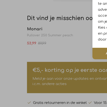
te a
adver
accep
Dit vind je misschien ook leu
Sale
om je
Kies
Monari
Mona
en pr
Pullover 250 Summer peach
Pullov
door 
53,99
89,99
53,99
€5,- korting op je eerste a
Meld je aan voor onze updates en ontvang 
i.c.m. andere acties
Gratis retourneren in de winkel
Voor 15