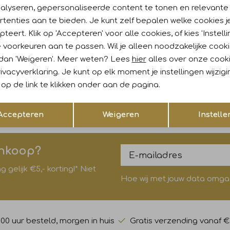
Re
nalyseren, gepersonaliseerde content te tonen en relevante
tenties aan te bieden. Je kunt zelf bepalen welke cookies j
teert. Klik op 'Accepteren' voor alle cookies, of kies 'Instelli
k
Sale
 voorkeuren aan te passen. Wil je alleen noodzakelijke cook
 dan 'Weigeren'. Meer weten? Lees
hier
alles over onze cook
ri
Monari
ivacyverklaring. Je kunt op elk moment je instellingen wijzig
er 523 Mocca
Pullover 400 French rose
op de link te klikken onder aan de pagina.
89,99
71,99
119,99
Opslaan
Terug
Accepteren
Weigeren
Instelle
ankoop?
gelijk €5,- korting!* Niet
Hoe wij met jouw data omgaan
:00 uur besteld, morgen in huis
Gratis verzending vanaf €