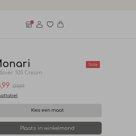
onari
Sale
llover 105 Cream
,99
139,99
attabel
Kies een maat
Plaats in winkelmand