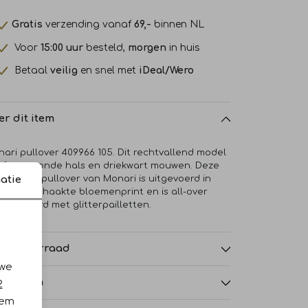
Gratis
verzending vanaf
69,-
binnen NL
Voor
15:00 uur
besteld,
morgen
in huis
Betaal
veilig
en snel met
iDeal/Wero
er dit item
ari pullover 409966 105. Dit rechtvallend model
ft een ronde hals en driekwart mouwen. Deze
te/beige pullover van Monari is uitgevoerd in
atie
 opengehaakte bloemenprint en is all-over
etailleerd met glitterpailletten.
nkelvoorraad
 we
nmerken
2
iem