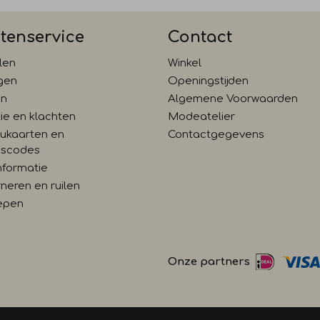
tenservice
Contact
len
Winkel
gen
Openingstijden
en
Algemene Voorwaarden
ie en klachten
Modeatelier
ukaarten en
Contactgegevens
gscodes
nformatie
neren en ruilen
epen
Onze partners