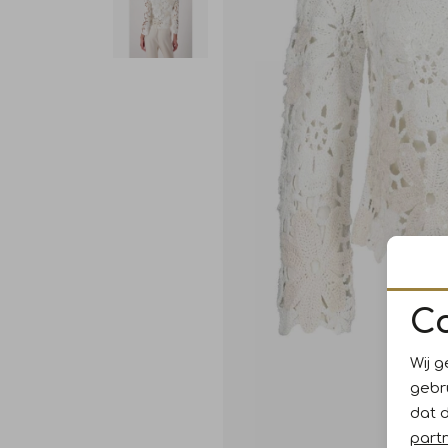
C
Wij g
gebr
dat 
part