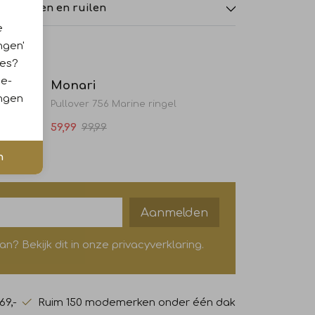
tourneren en ruilen
e
ngen'
Sale
Sale
ies?
ie-
Monari
ingen
Pullover 756 Marine ringel
59,99
99,99
n
Aanmelden
? Bekijk dit in onze privacyverklaring.
69,-
Ruim 150 modemerken onder één dak