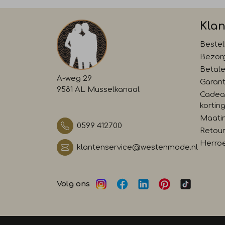
Klan
Bestel
Bezor
Betal
A-weg 29
Garant
9581 AL Musselkanaal
Cadea
kortin
Maati
0599 412700
Retour
Herro
klantenservice@westenmode.nl
Volg ons