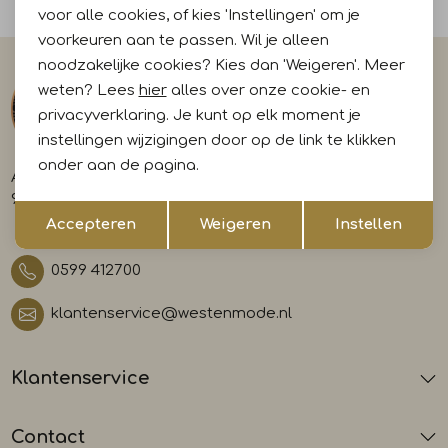
Voor 15:00 uur besteld, morgen in huis
voor alle cookies, of kies 'Instellingen' om je
voorkeuren aan te passen. Wil je alleen
noodzakelijke cookies? Kies dan 'Weigeren'. Meer
weten? Lees
hier
alles over onze cookie- en
privacyverklaring. Je kunt op elk moment je
instellingen wijzigingen door op de link te klikken
onder aan de pagina.
A-weg 29
9581 AL Musselkanaal
Opslaan
Terug
Accepteren
Weigeren
Instellen
0599 412700
klantenservice@westenmode.nl
Klantenservice
Contact