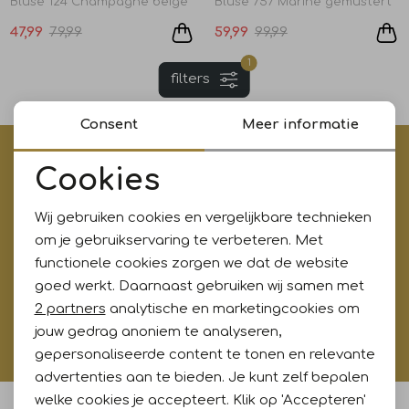
Bluse 124 Champagne beige
Bluse 757 Marine gemustert
Jurken en rokken
Schoenen
Sjaals en stola's
Shorts
Vesten
47,99
79,99
59,99
99,99
1
filters
Schoenen
T-shirts en polos
Sokken
Consent
Meer informatie
Shirts en tops
Truien en vesten
Tassen
€5,- korting op je eerste aankoop?
Cookies
Meld je aan voor onze updates en ontvang gelijk €5,-
Noodzakelijke cookies
T-shirts en polos
korting!* Niet i.c.m. andere acties
Wij gebruiken cookies en vergelijkbare technieken
Personalisatie cookies
om je gebruikservaring te verbeteren. Met
functionele cookies zorgen we dat de website
Truien en vesten
Analytische cookies
goed werkt. Daarnaast gebruiken wij samen met
Aanmelden
Marketing cookies
2 partners
analytische en marketingcookies om
Hoe wij met jouw data omgaan? Bekijk dit in onze
jouw gedrag anoniem te analyseren,
privacyverklaring.
gepersonaliseerde content te tonen en relevante
advertenties aan te bieden. Je kunt zelf bepalen
welke cookies je accepteert. Klik op 'Accepteren'