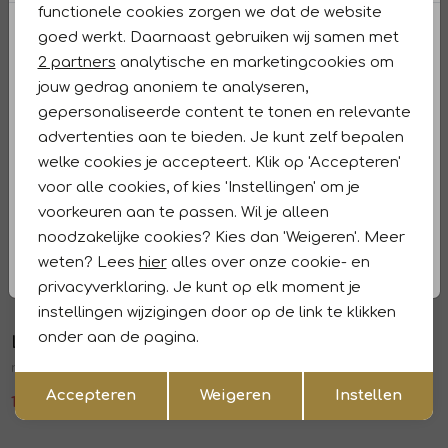
functionele cookies zorgen we dat de website
Analytische cookies
goed werkt. Daarnaast gebruiken wij samen met
Winkelvoorraad
Marketing cookies
2 partners
analytische en marketingcookies om
jouw gedrag anoniem te analyseren,
Kenmerken
gepersonaliseerde content te tonen en relevante
advertenties aan te bieden. Je kunt zelf bepalen
Retourneren en ruilen
welke cookies je accepteert. Klik op 'Accepteren'
voor alle cookies, of kies 'Instellingen' om je
Dit vind je misschien ook leuk
Sale
Sale
voorkeuren aan te passen. Wil je alleen
Liu Jo
Liu Jo
noodzakelijke cookies? Kies dan 'Weigeren'. Meer
1
/2
1
/2
m9013 grigio perle
81029 toasted coconut
weten? Lees
hier
alles over onze cookie- en
privacyverklaring. Je kunt op elk moment je
95,94
159,90
95,94
159,90
Sale
instellingen wijzigingen door op de link te klikken
onder aan de pagina.
Liu Jo
1
/2
n9958 liujo logo black/whi
Opslaan
Terug
Accepteren
Weigeren
Instellen
113,94
189,90