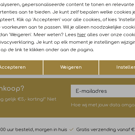
Re
nalyseren, gepersonaliseerde content te tonen en relevante
tenties aan te bieden. Je kunt zelf bepalen welke cookies j
teert. Klik op 'Accepteren' voor alle cookies, of kies 'Instelli
k
Nieuw
 voorkeuren aan te passen. Wil je alleen noodzakelijke cook
 dan 'Weigeren'. Meer weten? Lees
hier
alles over onze cook
o
Liu Jo
ivacyverklaring. Je kunt op elk moment je instellingen wijzig
Denim Pants 8L504Den.Black long sunsh
op de link te klikken onder aan de pagina.
169,90
Opslaan
Terug
Accepteren
Weigeren
Instelle
ankoop?
gelijk €5,- korting!* Niet
Hoe wij met jouw data omgaan
:00 uur besteld, morgen in huis
Gratis verzending vanaf €