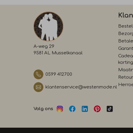
Klan
Bestel
Bezor
Betal
A-weg 29
Garant
9581 AL Musselkanaal
Cadea
kortin
Maati
0599 412700
Retour
Herro
klantenservice@westenmode.nl
Volg ons