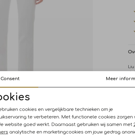
Ov
Liu
slu
wit
Consent
Meer inform
ver
gli
ookies
Noodzakelijke cookies
Personalisatie cookies
Wi
ebruiken cookies en vergelijkbare technieken om je
uikservaring te verbeteren. Met functionele cookies zorgen
Analytische cookies
Marketing cookies
Ke
de website goed werkt. Daarnaast gebruiken wij samen met
ners
analytische en marketingcookies om jouw gedrag anon