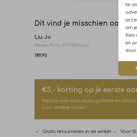
te a
adver
accep
Dit vind je misschien ook leu
Nieuw
om je
Kies
Liu Jo
Liu J
en pr
Woven Pants 81112Zenzero
door 
189,90
169,90
€5,- korting op je eerste a
Meld je aan voor onze updates en ontvang 
i.c.m. andere acties
Gratis retourneren in de winkel
Voor 15