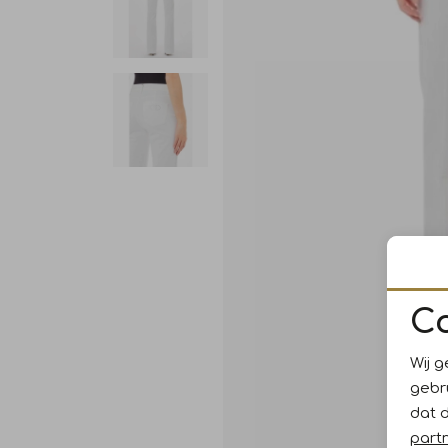
C
Wij g
gebr
dat 
part