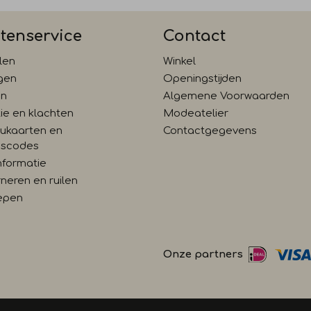
tenservice
Contact
len
Winkel
gen
Openingstijden
en
Algemene Voorwaarden
ie en klachten
Modeatelier
ukaarten en
Contactgegevens
gscodes
nformatie
neren en ruilen
epen
Onze partners