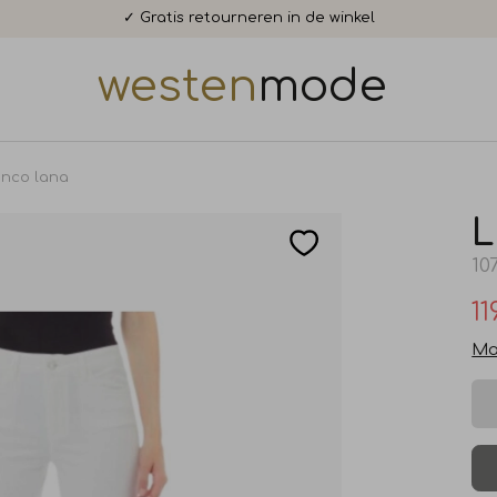
✓ Gratis retourneren in de winkel
westen
mode
ianco lana
L
10
11
Ma