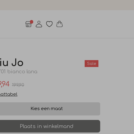
iu Jo
Sale
701 bianco lana
9,94
199,90
attabel
Kies een maat
Plaats in winkelmand