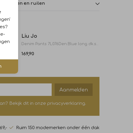
tourneren en ruilen
e
ngen'
Nieuw
Nieuw
ies?
ie-
Liu Jo
ingen
Denim Pants 7L076Den.Blue long dk.sun
Denim Pants 7L076Den.Blue long dk.sun
169,90
n
Aanmelden
? Bekijk dit in onze privacyverklaring.
69,-
Ruim 150 modemerken onder één dak