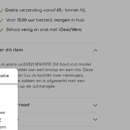
Gratis
verzending vanaf
69,-
binnen NL
Voor
15:00 uur
besteld,
morgen
in huis
Betaal
veilig
en snel met
iDeal/Wero
er dit item
 Jo jeans ua5082t181610701. Dit boot-cut model
it door middel van een knoop en een rits. Deze
te jeans van Liu Jo bschikt over riemlusjes,
atie
schillende zakken en is afgewerkt met een
tter detail op de achterzijde.
nkelvoorraad
 we
nmerken
2
iem