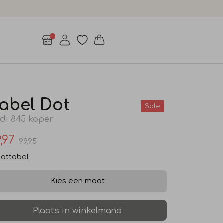
abel Dot
Sale
di 845 koper
,97
99,95
attabel
Kies een maat
Plaats in winkelmand