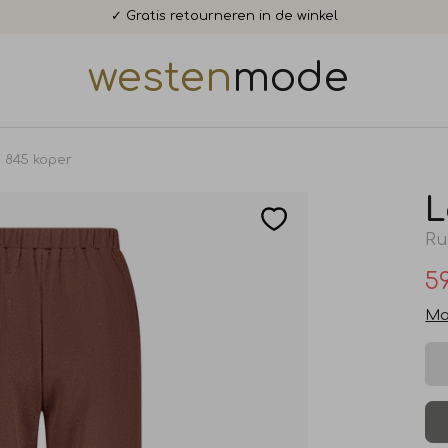
✓ Gratis retourneren in de winkel
westen
mode
i 845 koper
L
Ru
59
Ma