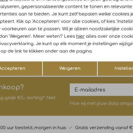
nalyseren, gepersonaliseerde content te tonen en relevante
tenties aan te bieden. Je kunt zelf bepalen welke cookies j
teert. Klik op 'Accepteren' voor alle cookies, of kies 'Instelli
k
 voorkeuren aan te passen. Wil je alleen noodzakelijke cook
 Dot
Label Dot
 dan 'Weigeren'. Meer weten? Lees
hier
alles over onze cook
ivacyverklaring. Je kunt op elk moment je instellingen wijzig
227 taupe
Rosan 500 groen
op de link te klikken onder aan de pagina.
129,95
Opslaan
Terug
Accepteren
Weigeren
Instelle
ankoop?
gelijk €5,- korting!* Niet
Hoe wij met jouw data omgaan
:00 uur besteld, morgen in huis
Gratis verzending vanaf €