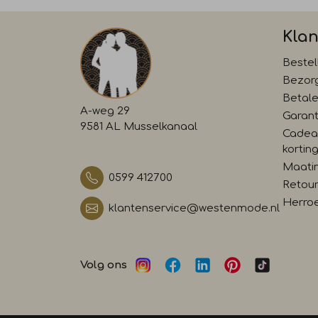
Klan
Bestel
Bezor
Betal
A-weg 29
Garant
9581 AL Musselkanaal
Cadea
kortin
Maati
0599 412700
Retour
Herro
klantenservice@westenmode.nl
Volg ons