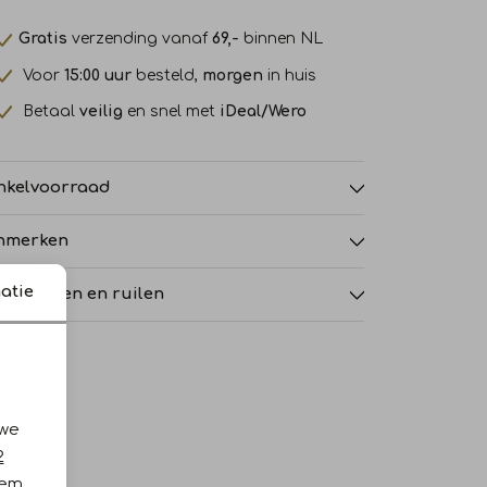
Gratis
verzending vanaf
69,-
binnen NL
Voor
15:00 uur
besteld,
morgen
in huis
Betaal
veilig
en snel met
iDeal/Wero
nkelvoorraad
nmerken
atie
tourneren en ruilen
 we
2
iem