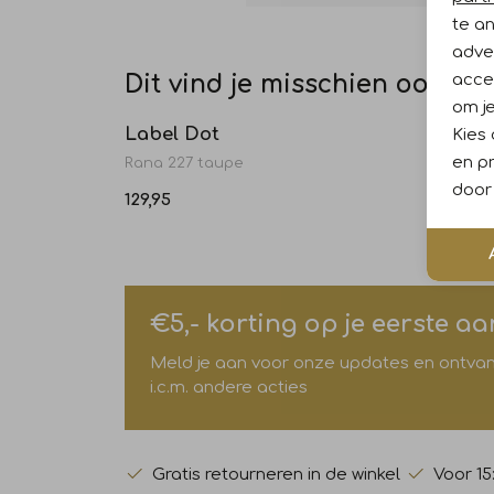
te a
adver
accep
Dit vind je misschien ook leu
om je
Label Dot
Label
Kies
en pr
Rana 227 taupe
Rhode 
door 
129,95
129,95
€5,- korting op je eerste a
Meld je aan voor onze updates en ontvang 
i.c.m. andere acties
Gratis retourneren in de winkel
Voor 15