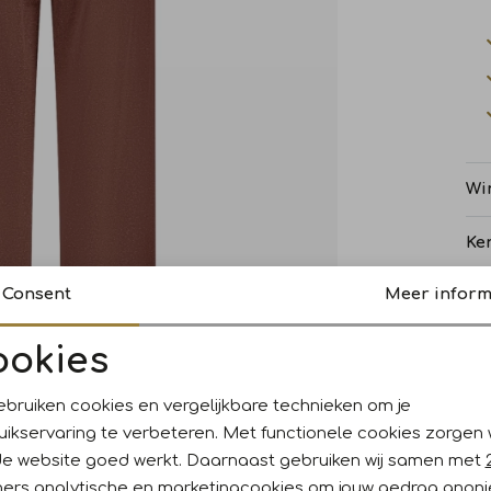
Wi
Ke
Consent
Meer inform
Re
ookies
Noodzakelijke cookies
Personalisatie cookies
ebruiken cookies en vergelijkbare technieken om je
uikservaring te verbeteren. Met functionele cookies zorgen
Analytische cookies
Marketing cookies
de website goed werkt. Daarnaast gebruiken wij samen met
ners
analytische en marketingcookies om jouw gedrag anon