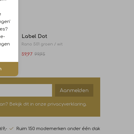
e
Laatste maten
ngen'
Sale
ies?
Label Dot
ie-
ingen
Rano 501 groen / wit
59,97
99,95
n
Aanmelden
? Bekijk dit in onze privacyverklaring.
69,-
Ruim 150 modemerken onder één dak