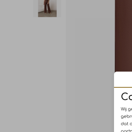
C
Wij g
gebr
dat 
part