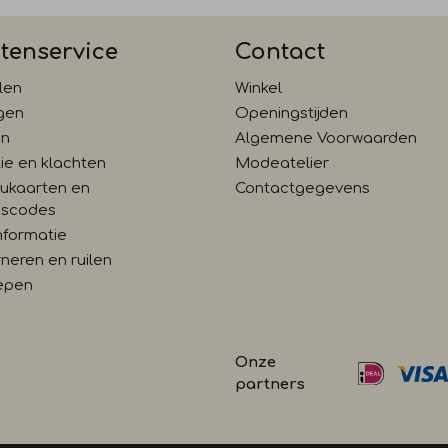
tenservice
Contact
len
Winkel
gen
Openingstijden
en
Algemene Voorwaarden
ie en klachten
Modeatelier
ukaarten en
Contactgegevens
gscodes
nformatie
neren en ruilen
epen
Onze
partners