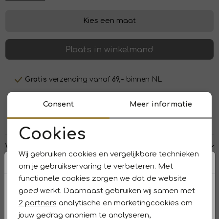
Kies een maat
Plaats in winkelmand
Gratis
verzending vanaf
69,-
binnen NL
Voor
15:00 uur
besteld,
morgen
in huis
Consent
Meer informatie
Betaal
veilig
en snel met
iDeal/Wero
Cookies
Noodzakelijke cookies
Winkelvoorraad
Wij gebruiken cookies en vergelijkbare technieken
Personalisatie cookies
om je gebruikservaring te verbeteren. Met
Kenmerken
functionele cookies zorgen we dat de website
Analytische cookies
goed werkt. Daarnaast gebruiken wij samen met
Retourneren en ruilen
Marketing cookies
2 partners
analytische en marketingcookies om
jouw gedrag anoniem te analyseren,