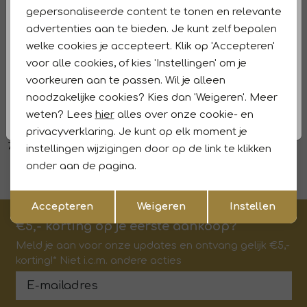
Dit vind je misschien ook leuk
Nieuw
gepersonaliseerde content te tonen en relevante
advertenties aan te bieden. Je kunt zelf bepalen
Label Dot
Label Dot
1
/2
1
/2
welke cookies je accepteert. Klik op 'Accepteren'
Ailey 227 taupe
Margo 227 taupe
voor alle cookies, of kies 'Instellingen' om je
109,95
89,95
voorkeuren aan te passen. Wil je alleen
noodzakelijke cookies? Kies dan 'Weigeren'. Meer
Label Dot
Label Dot
1
/2
1
/2
weten? Lees
hier
alles over onze cookie- en
Milaine 500 groen
Mavi 550 khaki
privacyverklaring. Je kunt op elk moment je
79,95
49,95
instellingen wijzigingen door op de link te klikken
onder aan de pagina.
Opslaan
Terug
Accepteren
Weigeren
Instellen
€5,- korting op je eerste aankoop?
Meld je aan voor onze updates en ontvang gelijk €5,-
korting!* Niet i.c.m. andere acties