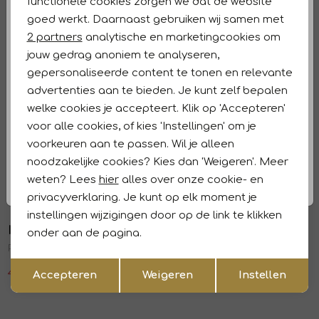
functionele cookies zorgen we dat de website
Analytische cookies
Winkelvoorraad
goed werkt. Daarnaast gebruiken wij samen met
Marketing cookies
2 partners
analytische en marketingcookies om
Kenmerken
jouw gedrag anoniem te analyseren,
gepersonaliseerde content te tonen en relevante
Retourneren en ruilen
advertenties aan te bieden. Je kunt zelf bepalen
welke cookies je accepteert. Klik op 'Accepteren'
Dit vind je misschien ook leuk
voor alle cookies, of kies 'Instellingen' om je
Sale
Sale
voorkeuren aan te passen. Wil je alleen
In Shape
In Shape
1
/1
1
/1
noodzakelijke cookies? Kies dan 'Weigeren'. Meer
Pullover Opale 5004 Grape
Pullover Odile 4003 Light blue
weten? Lees
hier
alles over onze cookie- en
41,99
69,99
41,99
69,99
privacyverklaring. Je kunt op elk moment je
Sale
Sale
instellingen wijzigingen door op de link te klikken
In Shape
In Shape
onder aan de pagina.
1
/1
1
/1
Pullover Oana 4001 Navy
Pullover Adele 6005 Flame
Opslaan
Terug
41,99
69,99
29,99
49,99
Accepteren
Weigeren
Instellen