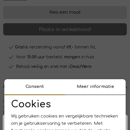
Kies een maat
Plaats in winkelmand
Gratis
verzending vanaf
69,-
binnen NL
Voor
15:00 uur
besteld,
morgen
in huis
Betaal
veilig
en snel met
iDeal/Wero
Consent
Meer informatie
Over dit item
In Shape pullover INS2501038. Dit rechtvallend model is
Cookies
voorzien van een ronde hals en heeft driekwart mouwen.
Noodzakelijke cookies
Deze roze raglan pullover van In Shape is bewerkt met een
Wij gebruiken cookies en vergelijkbare technieken
structuur.
Personalisatie cookies
om je gebruikservaring te verbeteren. Met