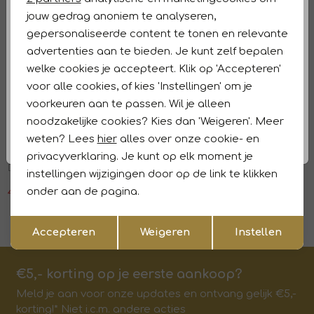
Winkelvoorraad
jouw gedrag anoniem te analyseren,
gepersonaliseerde content te tonen en relevante
Kenmerken
advertenties aan te bieden. Je kunt zelf bepalen
welke cookies je accepteert. Klik op 'Accepteren'
Retourneren en ruilen
voor alle cookies, of kies 'Instellingen' om je
voorkeuren aan te passen. Wil je alleen
Laatste item
Dit vind je misschien ook leuk
noodzakelijke cookies? Kies dan 'Weigeren'. Meer
Sale
weten? Lees
hier
alles over onze cookie- en
In Shape
1
/2
privacyverklaring. Je kunt op elk moment je
Dress Fee 5004 Grape
instellingen wijzigingen door op de link te klikken
onder aan de pagina.
41,99
59,99
Opslaan
Terug
Accepteren
Weigeren
Instellen
€5,- korting op je eerste aankoop?
Meld je aan voor onze updates en ontvang gelijk €5,-
korting!* Niet i.c.m. andere acties