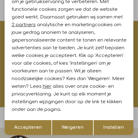
om je gebruikservaring te verbeteren. Met
filters
functionele cookies zorgen we dat de website
Analytische cookies
goed werkt. Daarnaast gebruiken wij samen met
Marketing cookies
2 partners
analytische en marketingcookies om
jouw gedrag anoniem te analyseren,
€5,- korting op je eerste aankoop?
gepersonaliseerde content te tonen en relevante
Meld je aan voor onze updates en ontvang gelijk €5,-
advertenties aan te bieden. Je kunt zelf bepalen
korting!* Niet i.c.m. andere acties
welke cookies je accepteert. Klik op 'Accepteren'
voor alle cookies, of kies 'Instellingen' om je
voorkeuren aan te passen. Wil je alleen
Aanmelden
noodzakelijke cookies? Kies dan 'Weigeren'. Meer
weten? Lees
hier
alles over onze cookie- en
Hoe wij met jouw data omgaan? Bekijk dit in onze
privacyverklaring. Je kunt op elk moment je
privacyverklaring.
instellingen wijzigingen door op de link te klikken
onder aan de pagina.
Voor 15:00 uur besteld, morgen in huis
Opslaan
Terug
Accepteren
Weigeren
Instellen