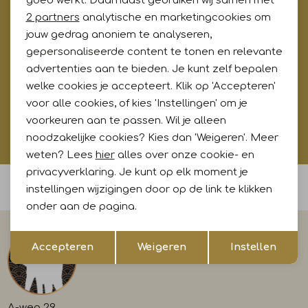
goed werkt. Daarnaast gebruiken wij samen met
Marketing cookies
2 partners
analytische en marketingcookies om
Meld je aan voor onze updates en ontvang gelijk €5,-
korting!* Niet i.c.m. andere acties
jouw gedrag anoniem te analyseren,
gepersonaliseerde content te tonen en relevante
advertenties aan te bieden. Je kunt zelf bepalen
welke cookies je accepteert. Klik op 'Accepteren'
Aanmelden
voor alle cookies, of kies 'Instellingen' om je
voorkeuren aan te passen. Wil je alleen
Hoe wij met jouw data omgaan? Bekijk dit in onze
noodzakelijke cookies? Kies dan 'Weigeren'. Meer
privacyverklaring.
weten? Lees
hier
alles over onze cookie- en
privacyverklaring. Je kunt op elk moment je
Voor 15:00 uur besteld, morgen in huis
instellingen wijzigingen door op de link te klikken
onder aan de pagina.
Opslaan
Terug
Accepteren
Weigeren
Instellen
A-weg 29