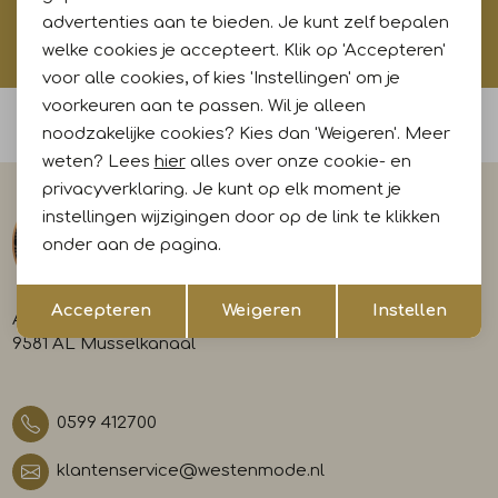
advertenties aan te bieden. Je kunt zelf bepalen
Hoe wij met jouw data omgaan? Bekijk dit in onze
privacyverklaring.
welke cookies je accepteert. Klik op 'Accepteren'
voor alle cookies, of kies 'Instellingen' om je
voorkeuren aan te passen. Wil je alleen
Voor 15:00 uur besteld, morgen in huis
noodzakelijke cookies? Kies dan 'Weigeren'. Meer
weten? Lees
hier
alles over onze cookie- en
privacyverklaring. Je kunt op elk moment je
instellingen wijzigingen door op de link te klikken
onder aan de pagina.
Opslaan
Terug
Accepteren
Weigeren
Instellen
A-weg 29
9581 AL Musselkanaal
0599 412700
klantenservice@westenmode.nl