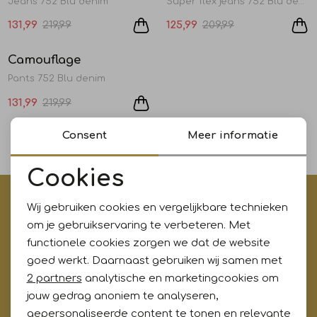
Jeans 752 Blu denim
Super flex jeans 752 Blu denim
Jurken en rokken
Schoenen
Sjaals en stola's
Shorts
Vesten
131,99
219,99
125,99
209,99
Sale
Camouflage
1
/2
Schoenen
T-shirts en polos
Sokken
Pants 752 Blu denim
131,99
219,99
Shirts en tops
Truien en vesten
Tassen
1
Consent
Meer informatie
filters
T-shirts en polos
Cookies
Noodzakelijke cookies
€5,- korting op je eerste aankoop?
Truien en vesten
Wij gebruiken cookies en vergelijkbare technieken
Personalisatie cookies
Meld je aan voor onze updates en ontvang gelijk €5,-
om je gebruikservaring te verbeteren. Met
korting!* Niet i.c.m. andere acties
functionele cookies zorgen we dat de website
Analytische cookies
goed werkt. Daarnaast gebruiken wij samen met
Marketing cookies
2 partners
analytische en marketingcookies om
jouw gedrag anoniem te analyseren,
Aanmelden
gepersonaliseerde content te tonen en relevante