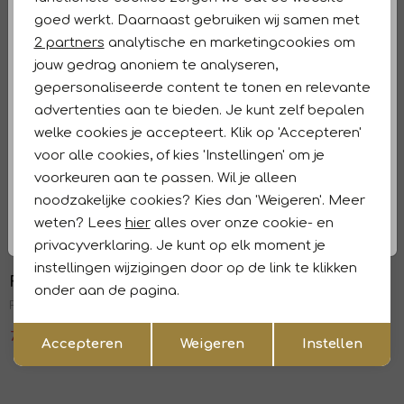
Analytische cookies
Winkelvoorraad
goed werkt. Daarnaast gebruiken wij samen met
Marketing cookies
2 partners
analytische en marketingcookies om
Kenmerken
jouw gedrag anoniem te analyseren,
gepersonaliseerde content te tonen en relevante
Retourneren en ruilen
advertenties aan te bieden. Je kunt zelf bepalen
welke cookies je accepteert. Klik op 'Accepteren'
Dit vind je misschien ook leuk
Sale
Sale
voor alle cookies, of kies 'Instellingen' om je
voorkeuren aan te passen. Wil je alleen
Fabienne Chapot
Fabienne Chapot
1
/2
1
/2
noodzakelijke cookies? Kies dan 'Weigeren'. Meer
Lente Blouse 0134 Warm White/Tropical
Joplin Blouse 1009 Cosy White
weten? Lees
hier
alles over onze cookie- en
83,99
139,99
95,99
159,99
privacyverklaring. Je kunt op elk moment je
Sale
Sale
instellingen wijzigingen door op de link te klikken
Fabienne Chapot
Fabienne Chapot
1
/2
1
/2
onder aan de pagina.
Frida Blouse 0110 Black/Bright Blue
Sunrise Blouse 0080 Black/Vintage Rose
Opslaan
Terug
71,99
119,99
77,99
129,99
Accepteren
Weigeren
Instellen