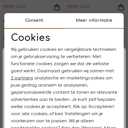
29,99
49,99
29,99
49,99
Sale
Sale
Consent
Meer informatie
Opus
Opus
1
/2
1
/2
Samun 60029 Oxford blue
Siberti print
Cookies
21,59
35,99
23,99
39,99
Noodzakelijke cookies
Sale
Sale
Wij gebruiken cookies en vergelijkbare technieken
Opus
Opus
1
/2
1
/2
Personalisatie cookies
om je gebruikservaring te verbeteren. Met
Surban 30032 aqua green
Saduna 30033 Emerald
functionele cookies zorgen we dat de website
Analytische cookies
29,99
49,99
29,99
49,99
goed werkt. Daarnaast gebruiken wij samen met
Sale
Marketing cookies
2 partners
analytische en marketingcookies om
Opus
1
/2
jouw gedrag anoniem te analyseren,
Sandi dotsy Coal Blue
gepersonaliseerde content te tonen en relevante
advertenties aan te bieden. Je kunt zelf bepalen
23,99
39,99
welke cookies je accepteert. Klik op 'Accepteren'
1
voor alle cookies, of kies 'Instellingen' om je
filters
voorkeuren aan te passen. Wil je alleen