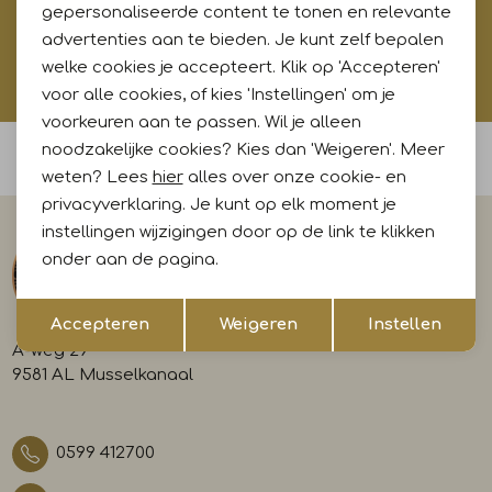
Aanmelden
gepersonaliseerde content te tonen en relevante
advertenties aan te bieden. Je kunt zelf bepalen
Hoe wij met jouw data omgaan? Bekijk dit in onze
welke cookies je accepteert. Klik op 'Accepteren'
privacyverklaring.
voor alle cookies, of kies 'Instellingen' om je
voorkeuren aan te passen. Wil je alleen
noodzakelijke cookies? Kies dan 'Weigeren'. Meer
Voor 15:00 uur besteld, morgen in huis
weten? Lees
hier
alles over onze cookie- en
privacyverklaring. Je kunt op elk moment je
instellingen wijzigingen door op de link te klikken
onder aan de pagina.
Opslaan
Terug
Accepteren
Weigeren
Instellen
A-weg 29
9581 AL Musselkanaal
0599 412700