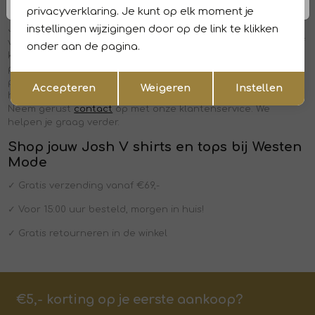
Maatadvies Josh V shirts en tops
privacyverklaring. Je kunt op elk moment je
instellingen wijzigingen door op de link te klikken
Josh V shirts en tops verkopen wij bij Westen Mode in
verschillende maten en pasvormen. Valt een model groter of
onder aan de pagina.
kleiner uit? Dan vermelden we dat altijd in de
productomschrijving. Twijfel je over de juiste maat? In de
Opslaan
Terug
productomschrijving vind je een handige maattabel die je
Accepteren
Weigeren
Instellen
helpt bij het maken van de juiste keuze. Heb je nog vragen?
Neem gerust
contact
op met onze klantenservice. We
helpen je graag verder.
Shop jouw Josh V shirts en tops bij Westen
Mode
✓ Gratis verzending vanaf €69,-
✓ Voor 15:00 uur besteld, morgen in huis!
✓ Gratis retourneren in de winkel
€5,- korting op je eerste aankoop?