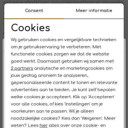
exclusieve afwerkingen, natuurlijke kleurtinten en vrouwelijke
uitstraling. Of je nu gaat voor een casual look of een chic
Consent
Meer informatie
outfit, met de shirts en tops Josh V ga je altijd stijlvol de deur
uit. Dankzij de verschillende pasvormen en materialen vind je
altijd een comfortabel item die bij jouw stijl past.
Cookies
Noodzakelijke cookies
Luxe materialen en stoffen
Vrouwelijke details, denk aan ruches, knoopsluitingen en
Wij gebruiken cookies en vergelijkbare technieken
Personalisatie cookies
elegante halslijnen
om je gebruikservaring te verbeteren. Met
Makkelijk te combineren van casual tot chic
functionele cookies zorgen we dat de website
Analytische cookies
Meer over
Josh V >
goed werkt. Daarnaast gebruiken wij samen met
Marketing cookies
2 partners
analytische en marketingcookies om
Onze beste stylinghacks
jouw gedrag anoniem te analyseren,
Tip 1:
Combineer een strakke Josh V top met een high-
gepersonaliseerde content te tonen en relevante
waisted pantalon voor een krachtige, vrouwelijke
advertenties aan te bieden. Je kunt zelf bepalen
kantooroutfit.
welke cookies je accepteert. Klik op 'Accepteren'
Tip 2:
Investeer in een basis Josh V top, dit model sluit mooi
voor alle cookies, of kies 'Instellingen' om je
aan en is in verschillende basiskleuren verkrijgbaar.
voorkeuren aan te passen. Wil je alleen
Tip 3:
Kies een chic halter top voor een feestelijke
noodzakelijke cookies? Kies dan 'Weigeren'. Meer
gelegenheid.
weten? Lees
hier
alles over onze cookie- en