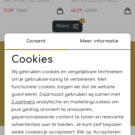
Skirt RHJ631 BLK Black
Skirt EHJ325 BLK Black
Jurken en rokken
Schoenen
Sjaals en stola's
Shorts
Vesten
71,99
119,99
65,99
109,99
1
filters
Schoenen
T-shirts en polos
Sokken
Consent
Meer informatie
Shirts en tops
Truien en vesten
Tassen
€5,- korting op je eerste aankoop?
Cookies
Meld je aan voor onze updates en ontvang gelijk €5,-
Noodzakelijke cookies
T-shirts en polos
korting!* Niet i.c.m. andere acties
Wij gebruiken cookies en vergelijkbare technieken
Personalisatie cookies
om je gebruikservaring te verbeteren. Met
functionele cookies zorgen we dat de website
Truien en vesten
Analytische cookies
goed werkt. Daarnaast gebruiken wij samen met
Aanmelden
Marketing cookies
2 partners
analytische en marketingcookies om
Hoe wij met jouw data omgaan? Bekijk dit in onze
jouw gedrag anoniem te analyseren,
privacyverklaring.
gepersonaliseerde content te tonen en relevante
advertenties aan te bieden. Je kunt zelf bepalen
welke cookies je accepteert. Klik op 'Accepteren'