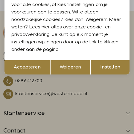
Voor 15:00 uur besteld, morgen in huis
voor alle cookies, of kies 'Instellingen' om je
voorkeuren aan te passen. Wil je alleen
noodzakelijke cookies? Kies dan 'Weigeren'. Meer
weten? Lees
hier
alles over onze cookie- en
privacyverklaring. Je kunt op elk moment je
instellingen wijzigingen door op de link te klikken
onder aan de pagina.
A-weg 29
9581 AL Musselkanaal
Opslaan
Terug
Accepteren
Weigeren
Instellen
0599 412700
klantenservice@westenmode.nl
Klantenservice
Contact