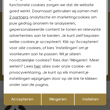
functionele cookies zorgen we dat de website
Analytische cookies
goed werkt. Daarnaast gebruiken wij samen met
Marketing cookies
2 partners
analytische en marketingcookies om
€5,- korting op je eerste aankoop?
jouw gedrag anoniem te analyseren,
Meld je aan voor onze updates en ontvang gelijk €5,-
gepersonaliseerde content te tonen en relevante
korting!* Niet i.c.m. andere acties
advertenties aan te bieden. Je kunt zelf bepalen
welke cookies je accepteert. Klik op 'Accepteren'
voor alle cookies, of kies 'Instellingen' om je
voorkeuren aan te passen. Wil je alleen
Aanmelden
noodzakelijke cookies? Kies dan 'Weigeren'. Meer
weten? Lees
hier
alles over onze cookie- en
Hoe wij met jouw data omgaan? Bekijk dit in onze
privacyverklaring.
privacyverklaring. Je kunt op elk moment je
instellingen wijzigingen door op de link te klikken
onder aan de pagina.
Voor 15:00 uur besteld, morgen in huis
Opslaan
Terug
Accepteren
Weigeren
Instellen