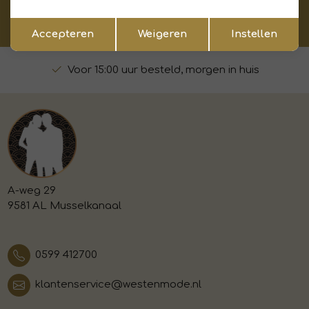
Hoe wij met jouw data omgaan? Bekijk dit in onze
Opslaan
Terug
privacyverklaring.
Accepteren
Weigeren
Instellen
Voor 15:00 uur besteld, morgen in huis
A-weg 29
9581 AL Musselkanaal
0599 412700
klantenservice@westenmode.nl