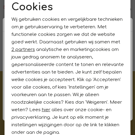
Cookies
59,99
99,99
53,99
89,99
Noodzakelijke cookies
Sale
Sale
Wij gebruiken cookies en vergelijkbare technieken
Angels
Angels
1
/2
1
/2
Personalisatie cookies
om je gebruikservaring te verbeteren. Met
3463400-3258 CICI 33 mid blue
CICI 30 night blue
functionele cookies zorgen we dat de website
Analytische cookies
53,99
89,99
53,99
89,99
goed werkt. Daarnaast gebruiken wij samen met
Marketing cookies
2 partners
analytische en marketingcookies om
1
filters
jouw gedrag anoniem te analyseren,
gepersonaliseerde content te tonen en relevante
advertenties aan te bieden. Je kunt zelf bepalen
welke cookies je accepteert. Klik op 'Accepteren'
€5,- korting op je eerste aankoop?
voor alle cookies, of kies 'Instellingen' om je
Meld je aan voor onze updates en ontvang gelijk €5,-
voorkeuren aan te passen. Wil je alleen
korting!* Niet i.c.m. andere acties
noodzakelijke cookies? Kies dan 'Weigeren'. Meer
weten? Lees
hier
alles over onze cookie- en
privacyverklaring. Je kunt op elk moment je
Aanmelden
instellingen wijzigingen door op de link te klikken
onder aan de pagina.