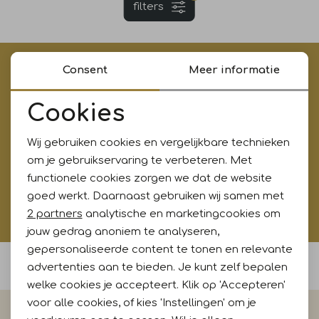
filters
Jurken en rokken
Schoenen
Sjaals en stola's
Shorts
Vesten
Schoenen
T-shirts en polos
Sokken
€5,- korting op je eerste aankoop?
Consent
Meer informatie
Meld je aan voor onze updates en ontvang gelijk €5,-
Cookies
korting!* Niet i.c.m. andere acties
Shirts en tops
Truien en vesten
Tassen
Noodzakelijke cookies
Wij gebruiken cookies en vergelijkbare technieken
Personalisatie cookies
om je gebruikservaring te verbeteren. Met
Truien en vesten
Aanmelden
functionele cookies zorgen we dat de website
Analytische cookies
goed werkt. Daarnaast gebruiken wij samen met
Hoe wij met jouw data omgaan? Bekijk dit in onze
Marketing cookies
2 partners
analytische en marketingcookies om
privacyverklaring.
jouw gedrag anoniem te analyseren,
gepersonaliseerde content te tonen en relevante
Voor 15:00 uur besteld, morgen in huis
advertenties aan te bieden. Je kunt zelf bepalen
welke cookies je accepteert. Klik op 'Accepteren'
voor alle cookies, of kies 'Instellingen' om je