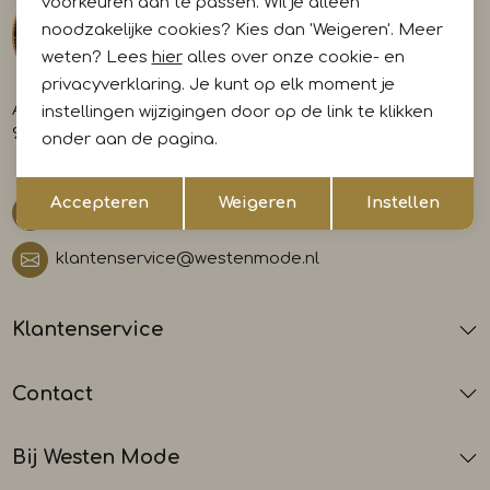
voorkeuren aan te passen. Wil je alleen
noodzakelijke cookies? Kies dan 'Weigeren'. Meer
weten? Lees
hier
alles over onze cookie- en
privacyverklaring. Je kunt op elk moment je
A-weg 29
instellingen wijzigingen door op de link te klikken
9581 AL Musselkanaal
onder aan de pagina.
Opslaan
Terug
Accepteren
Weigeren
Instellen
0599 412700
klantenservice@westenmode.nl
Klantenservice
Contact
Bij Westen Mode