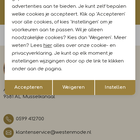
advertenties aan te bieden. Je kunt zelf bepalen
Hoe wij met jouw data omgaan? Bekijk dit in onze
privacyverklaring.
welke cookies je accepteert. Klik op 'Accepteren'
voor alle cookies, of kies 'Instellingen' om je
voorkeuren aan te passen. Wil je alleen
Voor 15:00 uur besteld, morgen in huis
noodzakelijke cookies? Kies dan 'Weigeren'. Meer
weten? Lees
hier
alles over onze cookie- en
privacyverklaring. Je kunt op elk moment je
instellingen wijzigingen door op de link te klikken
onder aan de pagina.
Opslaan
Terug
Accepteren
Weigeren
Instellen
A-weg 29
9581 AL Musselkanaal
0599 412700
klantenservice@westenmode.nl