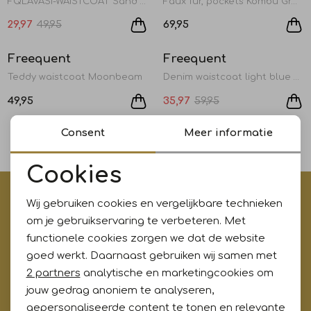
FQLAVASI-WAISTCOAT Sand Melange w. Silver
Faux fur, pockets Kombu Green
Jurken en rokken
Schoenen
Sjaals en stola's
Shorts
Vesten
29,97
49,95
69,95
Sale
Freequent
Freequent
1
/2
1
/2
Schoenen
T-shirts en polos
Sokken
Teddy waistcoat Moonbeam
Denim waistcoat light blue denim
49,95
35,97
59,95
Shirts en tops
Truien en vesten
Tassen
1
Consent
Meer informatie
filters
T-shirts en polos
Cookies
Noodzakelijke cookies
€5,- korting op je eerste aankoop?
Truien en vesten
Wij gebruiken cookies en vergelijkbare technieken
Personalisatie cookies
Meld je aan voor onze updates en ontvang gelijk €5,-
om je gebruikservaring te verbeteren. Met
korting!* Niet i.c.m. andere acties
functionele cookies zorgen we dat de website
Analytische cookies
goed werkt. Daarnaast gebruiken wij samen met
Marketing cookies
2 partners
analytische en marketingcookies om
jouw gedrag anoniem te analyseren,
Aanmelden
gepersonaliseerde content te tonen en relevante