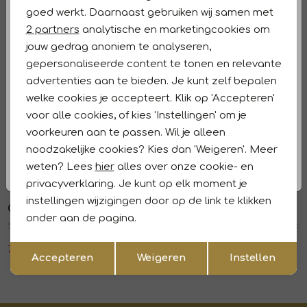
Analytische cookies
Winkelvoorraad
goed werkt. Daarnaast gebruiken wij samen met
Marketing cookies
2 partners
analytische en marketingcookies om
Kenmerken
jouw gedrag anoniem te analyseren,
gepersonaliseerde content te tonen en relevante
Retourneren en ruilen
advertenties aan te bieden. Je kunt zelf bepalen
welke cookies je accepteert. Klik op 'Accepteren'
Dit vind je misschien ook leuk
voor alle cookies, of kies 'Instellingen' om je
voorkeuren aan te passen. Wil je alleen
Copenhagen Muse
Copenhagen Muse
1
/2
1
/2
noodzakelijke cookies? Kies dan 'Weigeren'. Meer
CMMOLLY-SHIRT 8273 Jet Stream
CMMOLLY-SHIRT 1318 Red Pear
weten? Lees
hier
alles over onze cookie- en
99,95
149,95
privacyverklaring. Je kunt op elk moment je
Sale
Sale
instellingen wijzigingen door op de link te klikken
Copenhagen Muse
Copenhagen Muse
1
/1
1
/2
onder aan de pagina.
Shirt 2878 Almond peach w. jojoba
Shirt 9242 Jet stream w.black
Opslaan
Terug
71,97
119,95
83,97
139,95
Accepteren
Weigeren
Instellen