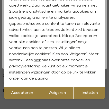
Analytische cookies
Winkelvoorraad
goed werkt. Daarnaast gebruiken wij samen met
Marketing cookies
2 partners
analytische en marketingcookies om
Kenmerken
jouw gedrag anoniem te analyseren,
gepersonaliseerde content te tonen en relevante
Retourneren en ruilen
advertenties aan te bieden. Je kunt zelf bepalen
welke cookies je accepteert. Klik op 'Accepteren'
Dit vind je misschien ook leuk
Sale
Sale
voor alle cookies, of kies 'Instellingen' om je
voorkeuren aan te passen. Wil je alleen
CG-Club of gents
CG-Club of gents
1
/2
1
/2
noodzakelijke cookies? Kies dan 'Weigeren'. Meer
Hose/Trousers CG Orlando 23 Dunkelbeige
Outdoor CG Olof 23 Dunkelbeige
weten? Lees
hier
alles over onze cookie- en
77,97
129,95
113,97
189,95
privacyverklaring. Je kunt op elk moment je
Sale
instellingen wijzigingen door op de link te klikken
CG-Club of gents
CG-Club of gents
1
/2
1
/2
onder aan de pagina.
Weste/Waistcoat CG Plum-N 71 Hellbraun
Weste/Waistcoat CG Mosley-J 51 Hellgrun
Opslaan
Terug
139,95
90,97
129,95
Accepteren
Weigeren
Instellen