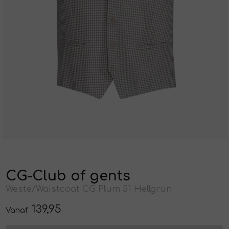
Jurken en rokken
Schoenen
Sjaals en stola's
Shorts
Vesten
Schoenen
T-shirts en polos
Sokken
Shirts en tops
Truien en vesten
Tassen
T-shirts en polos
Truien en vesten
CG-Club of gents
Weste/Waistcoat CG Plum 51 Hellgrun
139,95
Vanaf