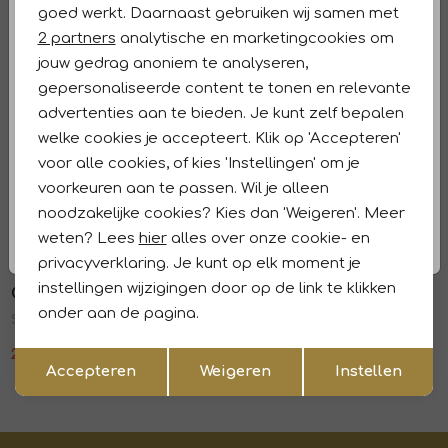
goed werkt. Daarnaast gebruiken wij samen met
Marketing cookies
2 partners
analytische en marketingcookies om
Kenmerken
jouw gedrag anoniem te analyseren,
gepersonaliseerde content te tonen en relevante
Retourneren en ruilen
advertenties aan te bieden. Je kunt zelf bepalen
welke cookies je accepteert. Klik op 'Accepteren'
Dit vind je misschien ook leuk
Sale
Sale
voor alle cookies, of kies 'Instellingen' om je
Carl Gross
Carl Gross
voorkeuren aan te passen. Wil je alleen
1
/1
1
/2
Sakko/Jacket CG Tate SV 61 Hellblau
Sakko/Jacket CG Tate SV 71 Hellbraun
noodzakelijke cookies? Kies dan 'Weigeren'. Meer
weten? Lees
hier
alles over onze cookie- en
314,97
449,95
335,97
479,95
Sale
Sale
privacyverklaring. Je kunt op elk moment je
instellingen wijzigingen door op de link te klikken
Carl Gross
Carl Gross
1
/2
1
/1
onder aan de pagina.
Sakko/Jacket CG Tannon-G SV 21 Hellbeige
Sakko/Jacket CG Franz SV 22 Beige
Opslaan
230,97
329,95
377,97
629,95
Terug
Accepteren
Weigeren
Instellen