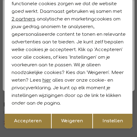
functionele cookies zorgen we dat de website
Analytische cookies
goed werkt. Daarnaast gebruiken wij samen met
Winkelvoorraad
Marketing cookies
2 partners
analytische en marketingcookies om
jouw gedrag anoniem te analyseren,
Kenmerken
gepersonaliseerde content te tonen en relevante
advertenties aan te bieden. Je kunt zelf bepalen
Retourneren en ruilen
welke cookies je accepteert. Klik op 'Accepteren'
voor alle cookies, of kies 'Instellingen' om je
Dit vind je misschien ook leuk
Sale
Sale
voorkeuren aan te passen. Wil je alleen
Beaumont
Beaumont
noodzakelijke cookies? Kies dan 'Weigeren'. Meer
1
/2
1
/2
DEEZY Pants 5980 night blue
CHARLIE Pants 5471 heavenly blue melange
weten? Lees
hier
alles over onze cookie- en
privacyverklaring. Je kunt op elk moment je
83,97
139,95
71,97
119,95
Sale
Sale
instellingen wijzigingen door op de link te klikken
onder aan de pagina.
Beaumont
Beaumont
1
/2
1
/2
HOPE Pants 5471 heavenly blue melange
CHARLIE Pants 1150 kit
Opslaan
Terug
Accepteren
Weigeren
Instellen
77,97
129,95
71,97
119,95