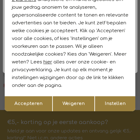
Winkelvoorraad
jouw gedrag anoniem te analyseren,
gepersonaliseerde content te tonen en relevante
Kenmerken
advertenties aan te bieden. Je kunt zelf bepalen
welke cookies je accepteert. Klik op 'Accepteren'
Retourneren en ruilen
voor alle cookies, of kies 'Instellingen' om je
voorkeuren aan te passen. Wil je alleen
Dit vind je misschien ook leuk
noodzakelijke cookies? Kies dan 'Weigeren'. Meer
Sale
Sale
weten? Lees
hier
alles over onze cookie- en
Beaumont
Beaumont
1
/2
1
/2
privacyverklaring. Je kunt op elk moment je
BABS Blazer 4330 french mauve
BABS Blazer 1150 kit
instellingen wijzigingen door op de link te klikken
onder aan de pagina.
83,97
139,95
83,97
139,95
Opslaan
Terug
Accepteren
Weigeren
Instellen
€5,- korting op je eerste aankoop?
Meld je aan voor onze updates en ontvang gelijk €5,-
korting!* Niet i.c.m. andere acties