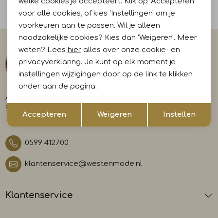
welke cookies je accepteert. Klik op 'Accepteren'
Voor 15:00 uur besteld, morgen in huis
voor alle cookies, of kies 'Instellingen' om je
voorkeuren aan te passen. Wil je alleen
noodzakelijke cookies? Kies dan 'Weigeren'. Meer
weten? Lees
hier
alles over onze cookie- en
privacyverklaring. Je kunt op elk moment je
instellingen wijzigingen door op de link te klikken
onder aan de pagina.
A-weg 29
Opslaan
Terug
9581 AL Musselkanaal
Accepteren
Weigeren
Instellen
0599 412700
klantenservice@westenmode.nl
Klantenservice