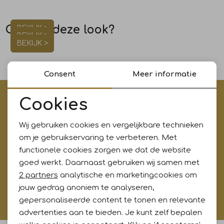
Jurken en rokken
Schoenen
Sjaals en stola's
Shorts
Vesten
Of toch deze look?
BEKIJK >
BEKIJK >
BEKIJK >
Schoenen
T-shirts en polos
Sokken
Consent
Meer informatie
Shirts en tops
Truien en vesten
Tassen
€5,- korting op je eerste aankoop?
Cookies
Noodzakelijke cookies
Truien en vesten
Meld je aan voor onze updates en ontvang gelijk €5,-
korting!* Niet i.c.m. andere acties
Wij gebruiken cookies en vergelijkbare technieken
Personalisatie cookies
om je gebruikservaring te verbeteren. Met
functionele cookies zorgen we dat de website
Analytische cookies
goed werkt. Daarnaast gebruiken wij samen met
Aanmelden
Marketing cookies
2 partners
analytische en marketingcookies om
jouw gedrag anoniem te analyseren,
Hoe wij met jouw data omgaan? Bekijk dit in onze
gepersonaliseerde content te tonen en relevante
privacyverklaring.
advertenties aan te bieden. Je kunt zelf bepalen