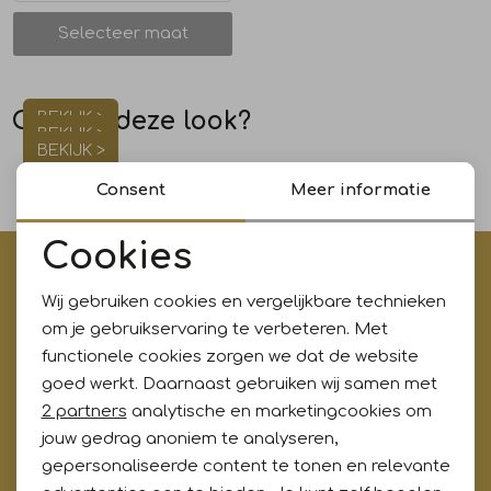
Plaats in winkelmand
Selecteer maat
Jurken en rokken
Schoenen
Sjaals en stola's
Shorts
Vesten
Schoenen
T-shirts en polos
Sokken
Of toch deze look?
BEKIJK >
BEKIJK >
BEKIJK >
Shirts en tops
Truien en vesten
Tassen
Consent
Meer informatie
Cookies
Truien en vesten
€5,- korting op je eerste aankoop?
Noodzakelijke cookies
Wij gebruiken cookies en vergelijkbare technieken
Meld je aan voor onze updates en ontvang gelijk €5,-
Personalisatie cookies
om je gebruikservaring te verbeteren. Met
korting!* Niet i.c.m. andere acties
functionele cookies zorgen we dat de website
Analytische cookies
goed werkt. Daarnaast gebruiken wij samen met
Marketing cookies
2 partners
analytische en marketingcookies om
Aanmelden
jouw gedrag anoniem te analyseren,
gepersonaliseerde content te tonen en relevante
Hoe wij met jouw data omgaan? Bekijk dit in onze