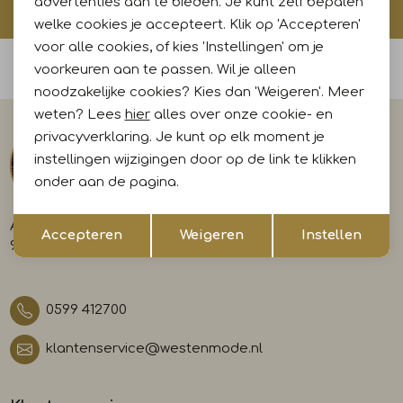
advertenties aan te bieden. Je kunt zelf bepalen
privacyverklaring.
welke cookies je accepteert. Klik op 'Accepteren'
voor alle cookies, of kies 'Instellingen' om je
Voor 15:00 uur besteld, morgen in huis
voorkeuren aan te passen. Wil je alleen
noodzakelijke cookies? Kies dan 'Weigeren'. Meer
weten? Lees
hier
alles over onze cookie- en
privacyverklaring. Je kunt op elk moment je
instellingen wijzigingen door op de link te klikken
onder aan de pagina.
Opslaan
Terug
A-weg 29
Accepteren
Weigeren
Instellen
9581 AL Musselkanaal
0599 412700
klantenservice@westenmode.nl