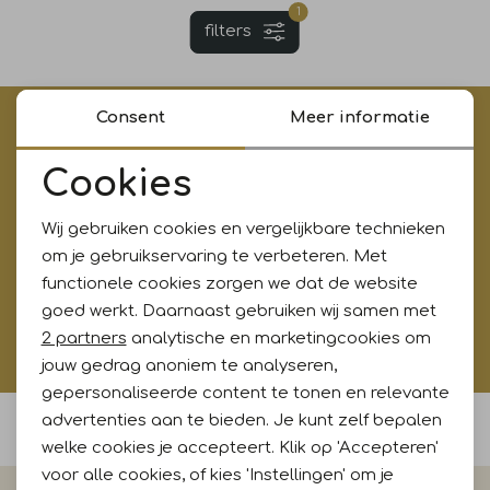
1
filters
Jurken en rokken
Schoenen
Sokken
Shorts
Vesten
Schoenen
T-shirts en polos
Tassen
Consent
Meer informatie
€5,- korting op je eerste aankoop?
Meld je aan voor onze updates en ontvang gelijk €5,-
Cookies
Shirts en tops
Truien en vesten
korting!* Niet i.c.m. andere acties
Noodzakelijke cookies
Wij gebruiken cookies en vergelijkbare technieken
Personalisatie cookies
Truien en vesten
om je gebruikservaring te verbeteren. Met
Aanmelden
functionele cookies zorgen we dat de website
Analytische cookies
goed werkt. Daarnaast gebruiken wij samen met
Hoe wij met jouw data omgaan? Bekijk dit in onze
Marketing cookies
2 partners
analytische en marketingcookies om
privacyverklaring.
jouw gedrag anoniem te analyseren,
gepersonaliseerde content te tonen en relevante
advertenties aan te bieden. Je kunt zelf bepalen
Voor 15:00 uur besteld, morgen in huis
welke cookies je accepteert. Klik op 'Accepteren'
voor alle cookies, of kies 'Instellingen' om je