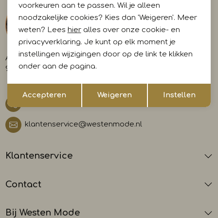
voorkeuren aan te passen. Wil je alleen
noodzakelijke cookies? Kies dan 'Weigeren'. Meer
weten? Lees
hier
alles over onze cookie- en
privacyverklaring. Je kunt op elk moment je
instellingen wijzigingen door op de link te klikken
A-weg 29
onder aan de pagina.
9581 AL Musselkanaal
Opslaan
Terug
Accepteren
Weigeren
Instellen
0599 412700
klantenservice@westenmode.nl
Klantenservice
Contact
Bij Westen Mode