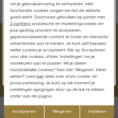
Personalisatie cookies
om je gebruikservaring te verbeteren. Met
filters
functionele cookies zorgen we dat de website
Analytische cookies
goed werkt. Daarnaast gebruiken wij samen met
Marketing cookies
2 partners
analytische en marketingcookies om
jouw gedrag anoniem te analyseren,
€5,- korting op je eerste aankoop?
gepersonaliseerde content te tonen en relevante
Meld je aan voor onze updates en ontvang gelijk €5,-
advertenties aan te bieden. Je kunt zelf bepalen
korting!* Niet i.c.m. andere acties
welke cookies je accepteert. Klik op 'Accepteren'
voor alle cookies, of kies 'Instellingen' om je
voorkeuren aan te passen. Wil je alleen
Aanmelden
noodzakelijke cookies? Kies dan 'Weigeren'. Meer
weten? Lees
hier
alles over onze cookie- en
Hoe wij met jouw data omgaan? Bekijk dit in onze
privacyverklaring. Je kunt op elk moment je
privacyverklaring.
instellingen wijzigingen door op de link te klikken
onder aan de pagina.
Voor 15:00 uur besteld, morgen in huis
Opslaan
Terug
Accepteren
Weigeren
Instellen