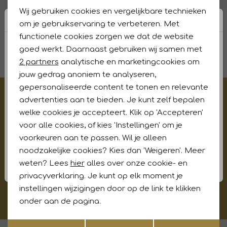
Wij gebruiken cookies en vergelijkbare technieken
Personalisatie cookies
om je gebruikservaring te verbeteren. Met
Of toch deze look?
BEKIJK >
BEKIJK >
functionele cookies zorgen we dat de website
Analytische cookies
BEKIJK >
goed werkt. Daarnaast gebruiken wij samen met
Marketing cookies
2 partners
analytische en marketingcookies om
jouw gedrag anoniem te analyseren,
gepersonaliseerde content te tonen en relevante
€5,- korting op je eerste aankoop?
advertenties aan te bieden. Je kunt zelf bepalen
Meld je aan voor onze updates en ontvang gelijk €5,-
welke cookies je accepteert. Klik op 'Accepteren'
korting!* Niet i.c.m. andere acties
voor alle cookies, of kies 'Instellingen' om je
voorkeuren aan te passen. Wil je alleen
noodzakelijke cookies? Kies dan 'Weigeren'. Meer
weten? Lees
hier
alles over onze cookie- en
Aanmelden
privacyverklaring. Je kunt op elk moment je
instellingen wijzigingen door op de link te klikken
Hoe wij met jouw data omgaan? Bekijk dit in onze
onder aan de pagina.
privacyverklaring.
Opslaan
Terug